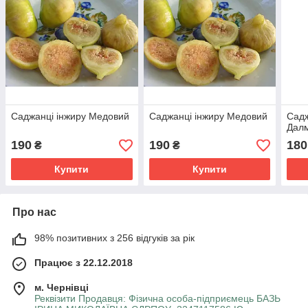
Саджанці інжиру Медовий
Саджанці інжиру Медовий
Садж
Дал
190
190
180
₴
₴
Купити
Купити
Про нас
98% позитивних з 256 відгуків за рік
Працює з 22.12.2018
м. Чернівці
Реквізити Продавця: Фізична особа-підприємець БАЗЬ