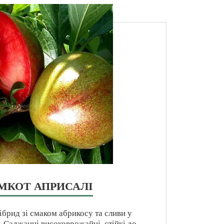
МКОТ АПРИСАЛІ
брид зі смаком абрикосу та сливи у
. Саджанці високоврожайні, стійкі до