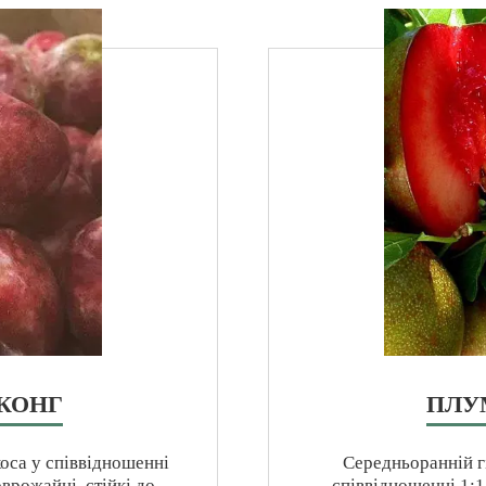
КОНГ
ПЛУ
коса у співвідношенні
Середньоранній гі
врожайні, стійкі до
співвідношенні 1:1