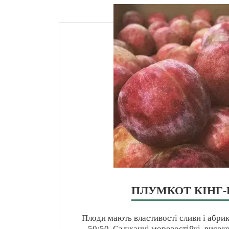
ПЛУМКОТ КІНГ-
Плоди мають властивості сливи і абри
50:50. Саджанці морозостійкі, високо