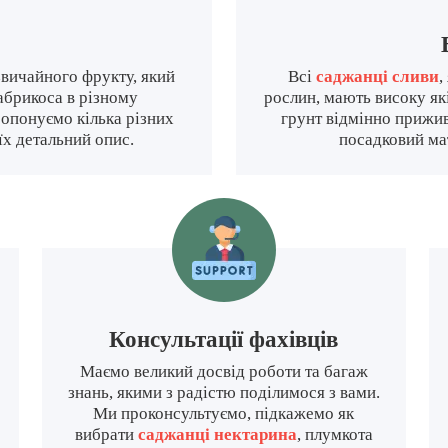
звичайного фрукту, який
Всі
саджанці сливи
,
 абрикоса в різному
рослин, мають високу які
ропонуємо кілька різних
грунт відмінно прижи
їх детальний опис.
посадковий мат
Консультації фахівців
Маємо великий досвід роботи та багаж
знань, якими з радістю поділимося з вами.
Ми проконсультуємо, підкажемо як
вибрати
саджанці нектарина
, плумкота