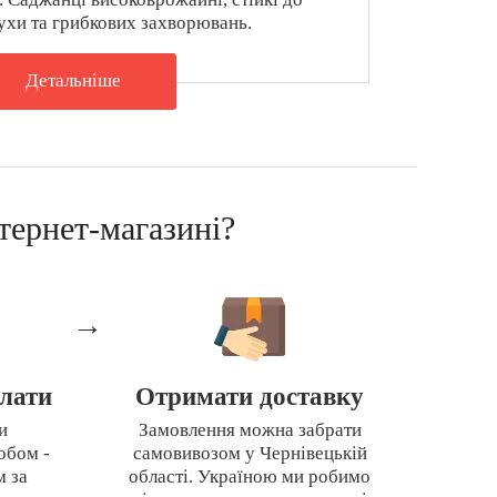
ухи та грибкових захворювань.
Детальнiше
тернет-магазині?
→
лати
Отримати доставку
и
Замовлення можна забрати
обом -
самовивозом у Чернівецькій
м за
області. Україною ми робимо