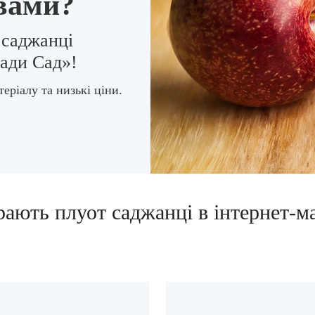
вами?
 саджанці
Сади Сад»!
еріалу та низькі ціни.
ають плуот саджанці в інтернет-м