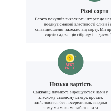
Рiзнi сорти
Багато покупців виявляють інтерес до не
поєднує смакові властивості сливи і
співвідношенні, залежно від сорту. Ми п
сортів саджанців гібриду і надаємо 
Низька вартiсть
Саджанці плумкота вирощуються нами у
власному садовому центрі, продаж
здійснюється без посередників, завдяки
чому ми можемо забезпечити