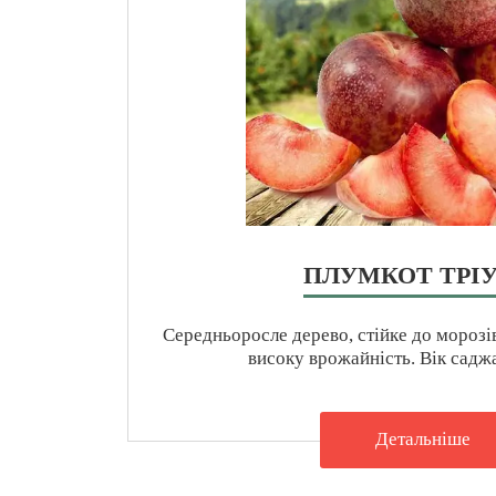
ПЛУМКОТ ТРI
Середньоросле дерево, стійке до морозів
високу врожайність. Вік саджа
Детальнiше