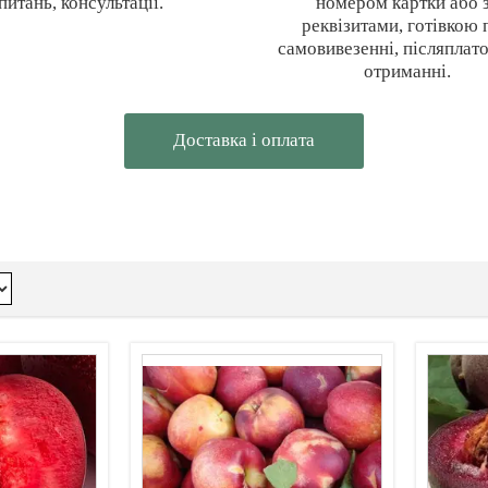
питань, консультації.
номером картки або 
реквізитами, готівкою 
самовивезенні, післяплат
отриманні.
Доставка i оплата