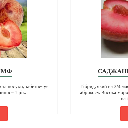
УМФ
САДЖАНЦ
 та посухи, забезпечує
Гібрид, який на 3/4 ма
нців – 1 рік.
абрикосу. Висока моро
на 