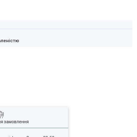
вленістю
ля замовлення