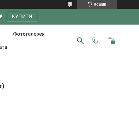
Кошик
!
КУПИТИ
и
Фотогалерея
ата
т)