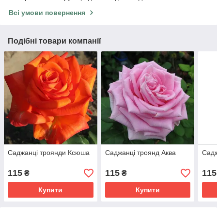
Всі умови повернення
Подібні товари компанії
Саджанці троянди Ксюша
Саджанці троянд Аква
Садж
115
115
115
₴
₴
Купити
Купити