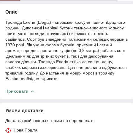
Опис
Троянда Елегія (Elegia) - справжня красуня чайно-гібридного
родини. Дивовижні і чарівні бутони темно-червоного кольору
притягують погляди оточуючих і викликають гордість
садівників. Сорт був виведений італійськими селекціонерами в
1970 році. Вішукана форма бутонів, приємний і легкий
аромат, середнє зростання кущів (до 0,9 метра) роблять сорт
ідеальним як для зрізних букетів, так і для декорування
садової ділянки. Троянда Елегія стійка до сонця, дощу,
слабких морозів і захворювань. Цвітіння рослини відбувається
тривалий годину. До настання зимових морозів троянду
Елегію необхідно вкривати.
Приховати
Умови доставки
Доставка здійснюється тільки по передоплаті.
Нова Пошта