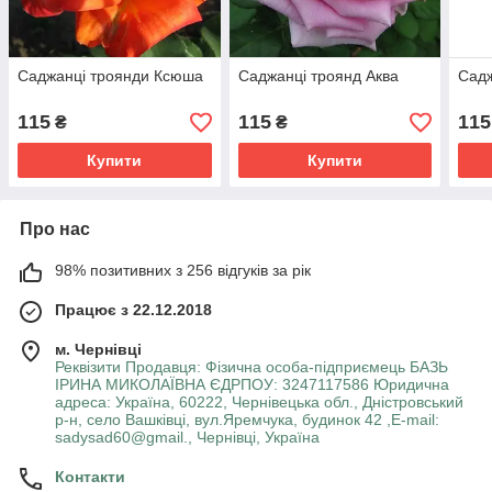
Саджанці троянди Ксюша
Саджанці троянд Аква
Садж
115
115
115
₴
₴
Купити
Купити
Про нас
98% позитивних з 256 відгуків за рік
Працює з 22.12.2018
м. Чернівці
Реквізити Продавця: Фізична особа-підприємець БАЗЬ
ІРИНА МИКОЛАЇВНА ЄДРПОУ: 3247117586 Юридична
адреса: Україна, 60222, Чернівецька обл., Дністровський
р-н, село Вашківці, вул.Яремчука, будинок 42 ,E-mail:
sadysad60@gmail., Чернівці, Україна
Контакти