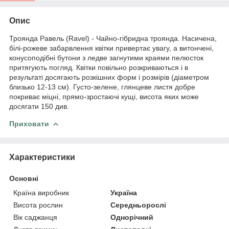
Опис
Троянда Равель (Ravel) - Чайно-гібридна троянда. Насичена,
білі-рожеве забарвлення квітки привертає увагу, а витончені,
конусоподібні бутони з ледве загнутими краями пелюсток
притягують погляд. Квітки повільно розкриваються і в
результаті досягають розкішних форм і розмірів (діаметром
близько 12-13 см). Густо-зелене, глянцеве листя добре
покриває міцні, прямо-зростаючі кущі, висота яких може
досягати 150 див.
Приховати
Характеристики
Основні
Країна виробник
Україна
Висота рослин
Середньорослі
Вік саджанця
Однорічний