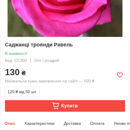
Саджанці троянди Равель
В наявності
Код: СС300
Опт і роздріб
130
₴
Мінімальна сума замовлення на сайті — 500 ₴
120 ₴
від 50 шт.
Купити
Опис
Характеристики
Доставка
Оплата
Умови п