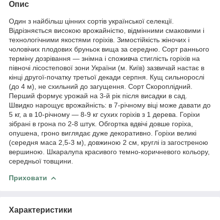
Опис
Один з найбільш цінних сортів української селекції.
Відрізняється високою врожайністю, відмінними смаковими і
технологічними якостями горіхів. Зимостійкість жіночих і
чоловічих плодових бруньок вища за середню. Сорт раннього
терміну дозрівання — знімна і споживча стиглість горіхів на
півночі лісостепової зони України (м. Київ) зазвичай настає в
кінці другої-початку третьої декади серпня. Кущ сильнорослі
(до 4 м), не схильний до загущення. Сорт Скороплідний.
Перший формує урожай на 3-й рік після висадки в сад.
Швидко нарощує врожайність: в 7-річному віці може давати до
5 кг, а в 10-річному — 8-9 кг сухих горіхів з 1 дерева. Горіхи
зібрані в грона по 2-8 штук. Обгортка вдвічі довше горіха,
опушена, гроно виглядає дуже декоративно. Горіхи великі
(середня маса 2,5-3 м), довжиною 2 см, круглі із загостреною
вершиною. Шкаралупа красивого темно-коричневого кольору,
середньої товщини.
Приховати
Характеристики