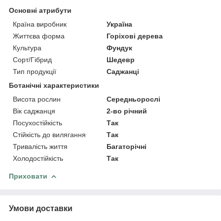
Основні атрибути
Країна виробник
Україна
Життєва форма
Горіхові дерева
Культура
Фундук
Сорт/Гібрид
Шедевр
Тип продукції
Саджанці
Ботанічні характеристики
Висота рослин
Середньорослі
Вік саджанця
2-во річний
Посухостійкість
Так
Стійкість до вилягання
Так
Тривалість життя
Багаторічні
Холодостійкість
Так
Приховати
Умови доставки