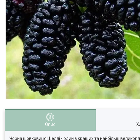
Опис
Х
Чорна шовковиця Шеллі - один з кращих та найбільш великоплі