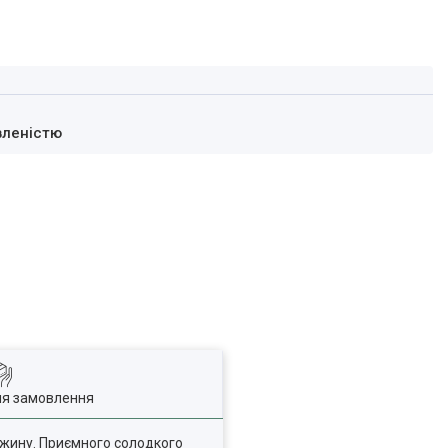
вленістю
ля замовлення
овжину. Приємного солодкого