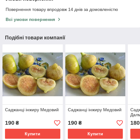
Повернення товару впродовж 14 днів за домовленістю
Всі умови повернення
Подібні товари компанії
Саджанці інжиру Медовий
Саджанці інжиру Медовий
Садж
Дал
190
190
180
₴
₴
Купити
Купити