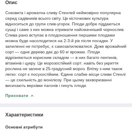
Опис
Соковита і ароматна сливу Стенлей неймовірно популярна
серед садівників всього світу. Це кісточкових культура
відноситься до групи слив-угорок. Плоди добре піддаються
сушці і саме з них можна отримати найсмачніший чорнослив.
Слива рано вступає в плодоношення першими плодами
можна буде насолодитися на 2-3-й рік після посадки. У
запиленні не потребує, є самозапилюватися. Дуже врожайний
сорт — одне дерево дає до 60 кг врожаю. Плоди
відрізняються корисним складом — в них багато пектинів,
вітамінів і цукру. Це морозостійкий сорт: навіть без укриття
рослина не загине в 25-градусний мороз. Влітку з ним також
легко: сорт є посухостійким. Єдине слабке місце сливи Стенлі
— це схильність до моніліозу. При цьому захворюванні
висихають верхівки пагонів і гинуть плоди.
Приховати
Характеристики
Основні атрибути