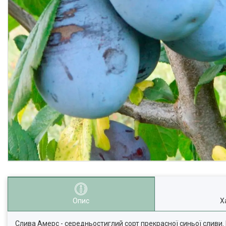
Опис
Х
Слива Амерс - середньостиглий сорт прекрасної синьої сливи. 