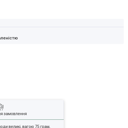
вленістю
ля замовлення
оди великі, вагою 75 грам,