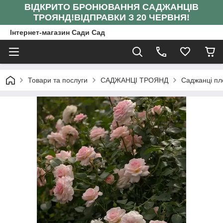
ВІДКРИТО БРОНЮВАННЯ САДЖАНЦІВ
ТРОЯНД!
ВІДПРАВКИ З 20 ЧЕРВНЯ!
Інтернет-магазин Сади Сад
Товари та послуги
САДЖАНЦІ ТРОЯНД
Саджанці пл