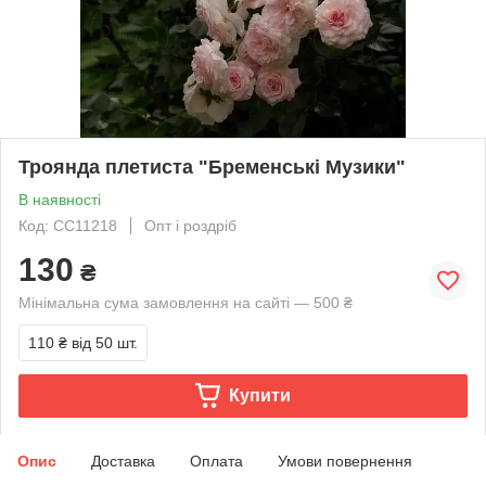
Троянда плетиста "Бременські Музики"
В наявності
Код: СС11218
Опт і роздріб
130
₴
Мінімальна сума замовлення на сайті — 500 ₴
110 ₴
від 50 шт.
Купити
Опис
Доставка
Оплата
Умови повернення