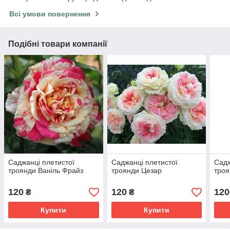
Всі умови повернення
Подібні товари компанії
Саджанці плетистої
Саджанці плетистої
Садж
троянди Ваніль Фрайз
троянди Цезар
троя
120
120
120
₴
₴
Купити
Купити