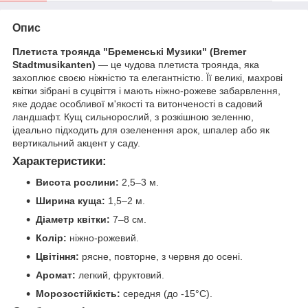
Опис
Плетиста троянда "Бременські Музики" (Bremer
Stadtmusikanten)
— це чудова плетиста троянда, яка
захоплює своєю ніжністю та елегантністю. Її великі, махрові
квітки зібрані в суцвіття і мають ніжно-рожеве забарвлення,
яке додає особливої м'якості та витонченості в садовий
ландшафт. Кущ сильнорослий, з розкішною зеленню,
ідеально підходить для озеленення арок, шпалер або як
вертикальний акцент у саду.
Характеристики:
Висота рослини:
2,5–3 м.
Ширина куща:
1,5–2 м.
Діаметр квітки:
7–8 см.
Колір:
ніжно-рожевий.
Цвітіння:
рясне, повторне, з червня до осені.
Аромат:
легкий, фруктовий.
Морозостійкість:
середня (до -15°C).