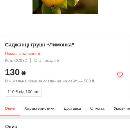
Саджанці груші “Лимонка”
Немає в наявності
Код: СС992
Опт і роздріб
130
₴
Мінімальна сума замовлення на сайті — 500 ₴
110 ₴
від 100 шт.
Опис
Характеристики
Доставка
Оплата
Умови п
Опис