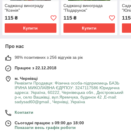
Саджанці винограду
Саджанці винограда
Садж
"Ксенія"
"Подарунок"
"Юлі
115
115
115
₴
₴
Купити
Купити
Про нас
98% позитивних з 256 відгуків за рік
Працює з 22.12.2018
м. Чернівці
Реквізити Продавця: Фізична особа-підприємець БАЗЬ
ІРИНА МИКОЛАЇВНА ЄДРПОУ: 3247117586 Юридична
адреса: Україна, 60222, Чернівецька обл., Дністровський
р-н, село Вашківці, вул.Яремчука, будинок 42 ,E-mail:
sadysad60@gmail., Чернівці, Україна
Контакти
Сьогодні працює з 09:00 до 18:00
Показати весь графік роботи