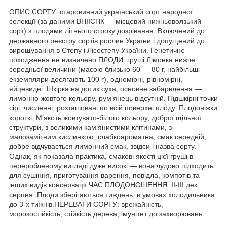
ОПИС СОРТУ: старовинний український сорт народної
селекції (за даними ВНІІСПК — місцевий нижньоволзький
сорт) з плодами літнього строку дозрівання. Включений до
державного реєстру сортів рослин України і допущений до
вирощування в Степу і Лісостепу України. Генетичне
походження не визначено.ПЛОДИ: груші Лімонка нижче
середньої величини (масою близько 60 — 80 г, найбільші
екземпляри досягають 100 г), одномірні, рівномірні,
яйцевидні. Шкірка на дотик суха, основне забарвлення —
лимонно-жовтого кольору, рум’янець відсутній. Підшкірні точки
сірі, численні, розташовані по всій поверхні плоду. Плодоніжки
короткі. М’якоть жовтувато-білого кольору, доброї щільної
структури, з великими кам’янистими клітинами, з
малозамітним кислинкою, слабкоароматна, смак середній;
добре відчувається лимонний смак, звідси і назва сорту.
Однак, як показала практика, смакові якості цієї груші в
переробленому вигляді дуже високі — вона чудово підходить
для сушіння, приготування варення, повідла, компотів та
інших видів консервації.ЧАС ПЛОДОНОШЕННЯ: II-III дек.
серпня. Плоди зберігаються тиждень, в умовах холодильника
до 3-х тижнів.ПЕРЕВАГИ СОРТУ: врожайність,
морозостійкість, стійкість дерева, імунітет до захворювань.