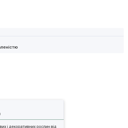
вленістю
я
вих і декоративних рослин від