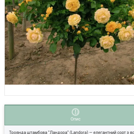
Опис
Троянда штамбова "Ландора" (Landora) — елегантний сорт з я