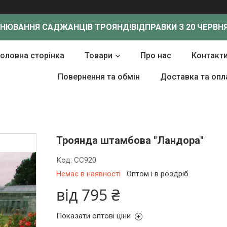
ОНЮВАННЯ САДЖАНЦІВ ТРОЯНД!
ВІДПРАВКИ З 20 ЧЕРВНЯ
Головна сторінка
Товари
Про нас
Контакт
Повернення та обмін
Доставка та опл
Троянда штамбова "Ландора"
Код:
СС920
Немає в наявності
Оптом і в роздріб
від
795 ₴
Показати оптові ціни