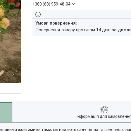
+380 (68) 959-48-04
повернення товару протягом 14 днів
за домо
Інформація для замовленн
скравими жовтими квітами, які надають саду тепла та сонячного на