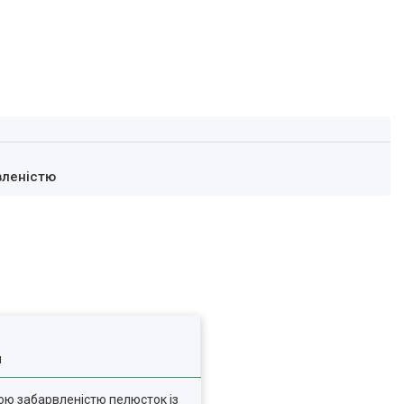
вленістю
я
вою забарвленістю пелюсток із