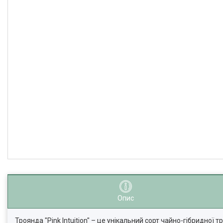
Опис
Троянда "Pink Intuition" – це унікальний сорт чайно-гібридно