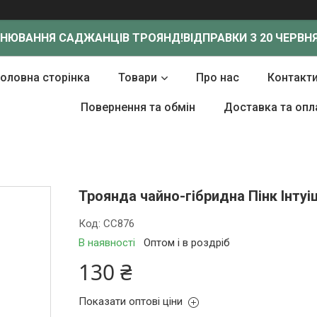
ОНЮВАННЯ САДЖАНЦІВ ТРОЯНД!
ВІДПРАВКИ З 20 ЧЕРВНЯ
Головна сторінка
Товари
Про нас
Контакт
Повернення та обмін
Доставка та опл
Троянда чайно-гібридна Пінк Інтуіші
Код:
СС876
В наявності
Оптом і в роздріб
130 ₴
Показати оптові ціни