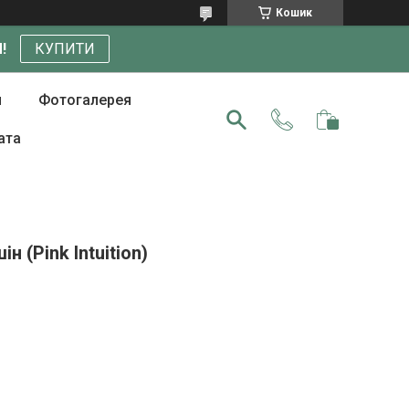
Кошик
!
КУПИТИ
и
Фотогалерея
ата
н (Pink Intuition)