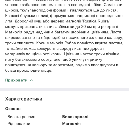
червоне забарвлення пелюсток, а всередині - біле. Самі квіти
широкі, тюльпаноподібні форми і з'являються ще до листя.
Квіткові бруньки великі, формуються наприкінці попереднього
літа. Дорослий кущ або дерево магнолії 'Rustica Rubra'
можуть прикрашати квіти завбільшки до 30 см при розкритті.
Магнолія радує надійним багатим щорічним цвітінням. Листя
широкоовальне та яйцеподібне насиченого зеленого кольору,
трохи хвилясте. Коли магнолія Рубра повністю вкрита листям,
то майже немає конкурентів серед листяних дерев і
чагарників по щільності крони. Цвітіння настає трохи пізніше,
ніж у батьківського сорту, але, щоб уникнути ризику
пошкодження кольору заморозками, радимо висаджувати в
більш прохолодне місце.
Приховати
Характеристики
Основні
Висота рослин
Високорослі
Рід рослини
Магнолія