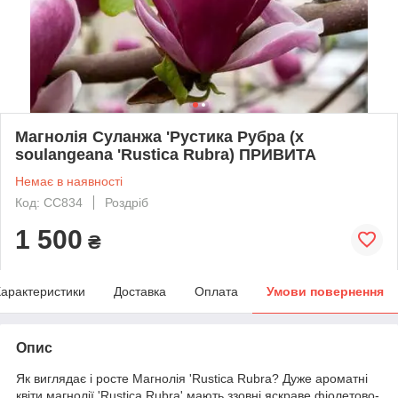
Магнолія Суланжа 'Рустика Рубра (x
soulangeana 'Rustica Rubra) ПРИВИТА
Немає в наявності
Код: СС834
Роздріб
1 500
₴
арактеристики
Доставка
Оплата
Умови повернення
Опис
Як виглядає і росте Магнолія 'Rustica Rubra? Дуже ароматні
квіти магнолії 'Rustica Rubra' мають ззовні яскраве фіолетово-