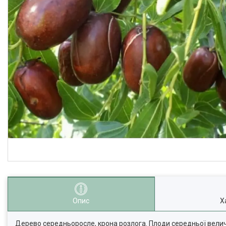
Опис
Х
Дерево середньоросле, крона розлога. Плоди середньої величи