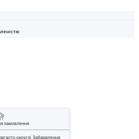
вленістю
ля замовлення
овгасто-округлі. Забарвлення