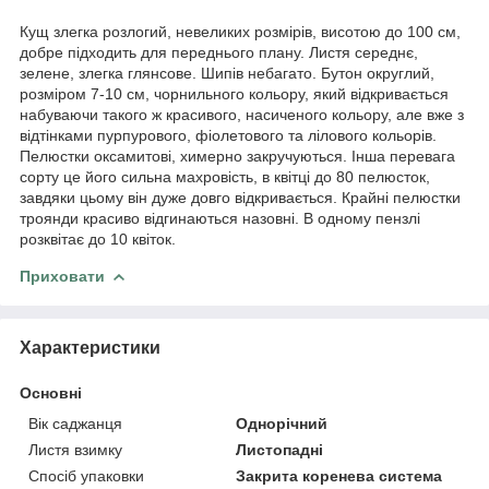
Кущ злегка розлогий, невеликих розмірів, висотою до 100 см,
добре підходить для переднього плану. Листя середнє,
зелене, злегка глянсове. Шипів небагато. Бутон округлий,
розміром 7-10 см, чорнильного кольору, який відкривається
набуваючи такого ж красивого, насиченого кольору, але вже з
відтінками пурпурового, фіолетового та лілового кольорів.
Пелюстки оксамитові, химерно закручуються. Інша перевага
сорту це його сильна махровість, в квітці до 80 пелюсток,
завдяки цьому він дуже довго відкривається. Крайні пелюстки
троянди красиво відгинаються назовні. В одному пензлі
розквітає до 10 квіток.
Приховати
Характеристики
Основні
Вік саджанця
Однорічний
Листя взимку
Листопадні
Спосіб упаковки
Закрита коренева система