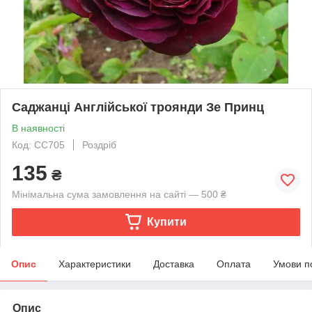
Саджанці Англійської троянди Зе Принц
В наявності
Код: СС705
Роздріб
135
₴
Мінімальна сума замовлення на сайті — 500 ₴
Купити
Опис
Характеристики
Доставка
Оплата
Умови п
Опис