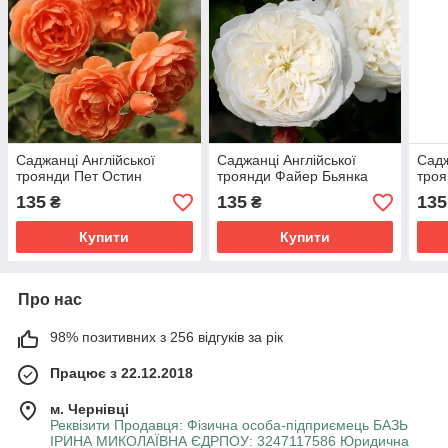
Саджанці Англійської
Саджанці Англійської
Садж
троянди Пет Остин
троянди Файер Бьянка
троя
135
135
135
₴
₴
Купити
Купити
Про нас
98% позитивних з 256 відгуків за рік
Працює з 22.12.2018
м. Чернівці
Реквізити Продавця: Фізична особа-підприємець БАЗЬ
ІРИНА МИКОЛАЇВНА ЄДРПОУ: 3247117586 Юридична