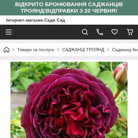
ВІДКРИТО БРОНЮВАННЯ САДЖАНЦІВ
ТРОЯНД!
ВІДПРАВКИ З 20 ЧЕРВНЯ!
Інтернет-магазин Сади Сад
Товари та послуги
САДЖАНЦІ ТРОЯНД
Саджанці Ан