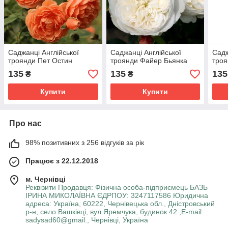
Саджанці Англійської
Саджанці Англійської
Садж
троянди Пет Остин
троянди Файер Бьянка
троя
135
135
135
₴
₴
Купити
Купити
Про нас
98% позитивних з 256 відгуків за рік
Працює з 22.12.2018
м. Чернівці
Реквізити Продавця: Фізична особа-підприємець БАЗЬ
ІРИНА МИКОЛАЇВНА ЄДРПОУ: 3247117586 Юридична
адреса: Україна, 60222, Чернівецька обл., Дністровський
р-н, село Вашківці, вул.Яремчука, будинок 42 ,E-mail:
sadysad60@gmail., Чернівці, Україна