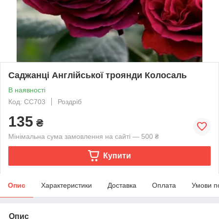
Саджанці Англійської троянди Колосаль
В наявності
Код: СС703
Роздріб
135
₴
Мінімальна сума замовлення на сайті — 500 ₴
Купити
Опис
Характеристики
Доставка
Оплата
Умови п
Опис