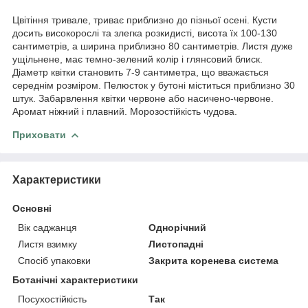
Цвітіння тривале, триває приблизно до пізньої осені. Кусти
досить високорослі та злегка розкидисті, висота їх 100-130
сантиметрів, а ширина приблизно 80 сантиметрів. Листя дуже
ущільнене, має темно-зелений колір і глянсовий блиск.
Діаметр квітки становить 7-9 сантиметра, що вважається
середнім розміром. Пелюсток у бутоні міститься приблизно 30
штук. Забарвлення квітки червоне або насичено-червоне.
Аромат ніжний і плавний. Морозостійкість чудова.
Приховати
Характеристики
Основні
Вік саджанця
Однорічний
Листя взимку
Листопадні
Спосіб упаковки
Закрита коренева система
Ботанічні характеристики
Посухостійкість
Так