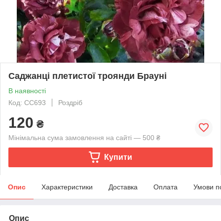
Саджанці плетистої троянди Брауні
В наявності
Код: СС693
Роздріб
120
₴
Мінімальна сума замовлення на сайті — 500 ₴
Купити
Опис
Характеристики
Доставка
Оплата
Умови п
Опис