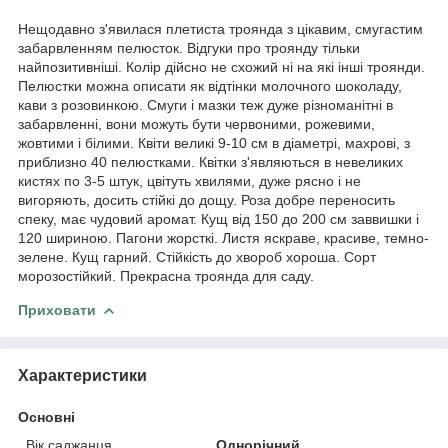
Нещодавно з'явилася плетиста троянда з цікавим, смугастим
забарвленням пелюсток. Відгуки про троянду тільки
найпозитивніші. Колір дійсно не схожий ні на які інші троянди.
Пелюстки можна описати як відтінки молочного шоколаду,
кави з розовинкою. Смуги і мазки теж дуже різноманітні в
забарвленні, вони можуть бути червоними, рожевими,
жовтими і білими. Квіти великі 9-10 см в діаметрі, махрові, з
приблизно 40 пелюстками. Квітки з'являються в невеликих
кистях по 3-5 штук, цвітуть хвилями, дуже рясно і не
вигоряють, досить стійкі до дощу. Роза добре переносить
спеку, має чудовий аромат. Кущ від 150 до 200 см заввишки і
120 шириною. Пагони жорсткі. Листя яскраве, красиве, темно-
зелене. Кущ гарний. Стійкість до хвороб хороша. Сорт
морозостійкий. Прекрасна троянда для саду.
Приховати
Характеристики
Основні
Вік саджанця
Однорічний