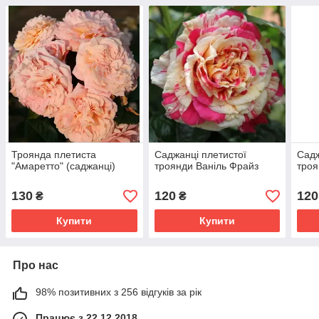
Троянда плетиста
Саджанці плетистої
Садж
"Амаретто" (саджанці)
троянди Ваніль Фрайз
троя
130
120
120
₴
₴
Купити
Купити
Про нас
98% позитивних з 256 відгуків за рік
Працює з 22.12.2018