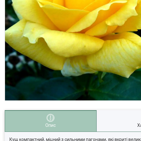
Опис
Х
Кущ компактний, міцний з сильними пагонами, які вкриті вели