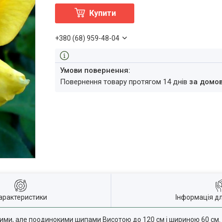
Купити
+380 (68) 959-48-04
повернення товару протягом 14 днів
за домо
арактеристики
Інформація д
кими, але поодинокими шипами Висотою до 120 см і шириною 60 см. 