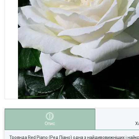
Опис
Х
Троянда Red Piano (Ред Піано) одна з найдивовижніших і найк