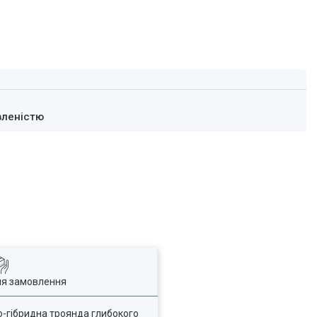
вленістю
ля замовлення
но-гібридна троянда глибокого