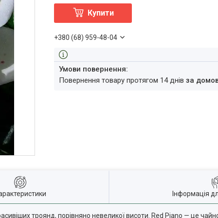
Купити
+380 (68) 959-48-04
повернення товару протягом 14 днів
за домо
арактеристики
Інформація д
расивіших троянд, порівняно невеликої висоти. Red Piano — це чай