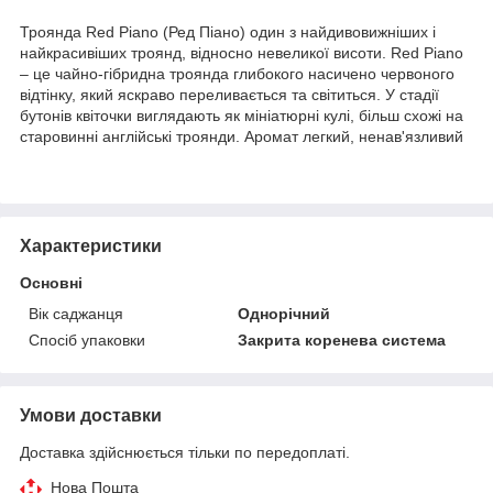
Троянда Red Piano (Ред Піано) один з найдивовижніших і
найкрасивіших троянд, відносно невеликої висоти. Red Piano
– це чайно-гібридна троянда глибокого насичено червоного
відтінку, який яскраво переливається та світиться. У стадії
бутонів квіточки виглядають як мініатюрні кулі, більш схожі на
старовинні англійські троянди. Аромат легкий, ненав'язливий
Характеристики
Основні
Вік саджанця
Однорічний
Спосіб упаковки
Закрита коренева система
Умови доставки
Доставка здійснюється тільки по передоплаті.
Нова Пошта