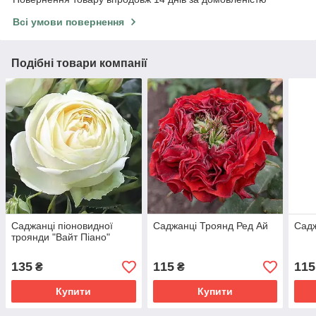
Всі умови повернення
Подібні товари компанії
Саджанці піоновидної
Саджанці Троянд Ред Ай
Садж
троянди "Вайт Піано"
135
115
115
₴
₴
Купити
Купити