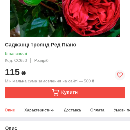
Саджанці троянд Ред Піано
В наявності
Код: СС653
Роздріб
115
₴
Мінімальна сума замовлення на сайті — 500 ₴
Купити
Опис
Характеристики
Доставка
Оплата
Умови п
Опис