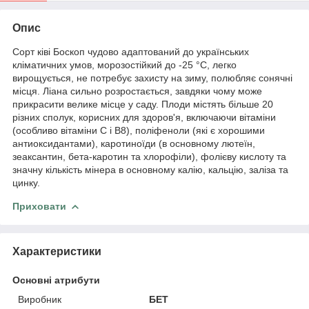
Опис
Сорт ківі Боскоп чудово адаптований до українських
кліматичних умов, морозостійкий до -25 °C, легко
вирощується, не потребує захисту на зиму, полюбляє сонячні
місця. Ліана сильно розростається, завдяки чому може
прикрасити велике місце у саду. Плоди містять більше 20
різних сполук, корисних для здоров'я, включаючи вітаміни
(особливо вітаміни C і B8), поліфеноли (які є хорошими
антиоксидантами), каротиноїди (в основному лютеїн,
зеаксантин, бета-каротин та хлорофіли), фолієву кислоту та
значну кількість мінера в основному калію, кальцію, заліза та
цинку.
Приховати
Характеристики
Основні атрибути
Виробник
БЕТ