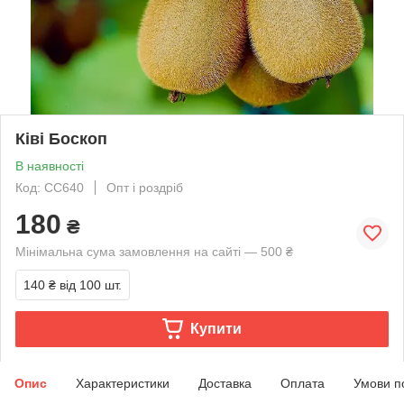
Ківі Боскоп
В наявності
Код: СС640
Опт і роздріб
180
₴
Мінімальна сума замовлення на сайті — 500 ₴
140 ₴
від 100 шт.
Купити
Опис
Характеристики
Доставка
Оплата
Умови п