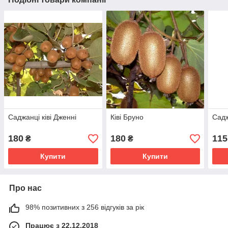
Саджанці ківі Дженні
Ківі Бруно
Садж
180
180
115
₴
₴
Купити
Купити
Про нас
98% позитивних з 256 відгуків за рік
Працює з 22.12.2018