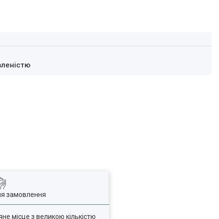
вленістю
ля замовлення
яне місце з великою кількістю