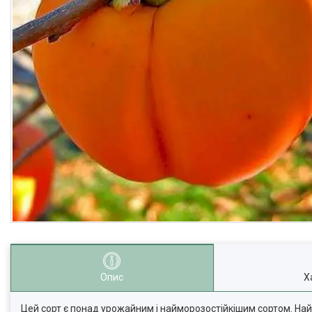
Опис
Х
Цей сорт є понад урожайним і найморозостійкішим сортом. Най