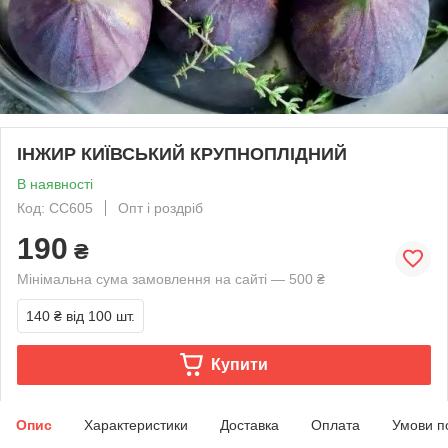
ІНЖИР КИЇВСЬКИЙ КРУПНОПЛІДНИЙ
В наявності
Код: СС605
Опт і роздріб
190
₴
Мінімальна сума замовлення на сайті — 500 ₴
140 ₴
від 100 шт.
Купити
Опис
Характеристики
Доставка
Оплата
Умови п