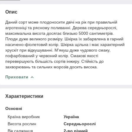
Опис
Даний сорт може плодоносити двічі на рік при правильній
агротехніці та рясному поливанні. Дерева середньорослі,
максимальна висота досягає близько 5000 сантиметрів.
Плоди дуже великого розміру. Шкірка їх забарвлена в гарний
насичено-фіолетовий колір. Шкірка щільна і має характерний
хрускіт при відкушуванні. М'якуш дуже чудового смаку,
пофарбований у червоний колір. Смакові якості
перевершують більшість сортів інжиру. Стійкість до
захворювань та сильних морозів досить висока.
Приховати
Характеристики
Основні
Країна виробник
Україна
Висота рослин
Середньорослі
Вік саджанця
2-во річний