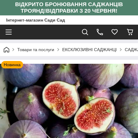
ВІДКРИТО БРОНЮВАННЯ САДЖАНЦІВ
ТРОЯНД!
ВІДПРАВКИ З 20 ЧЕРВНЯ!
Інтернет-магазин Сади Сад
Товари та послуги
ЕКСКЛЮЗИВНІ САДЖАНЦІ
САДЖ
Новинка