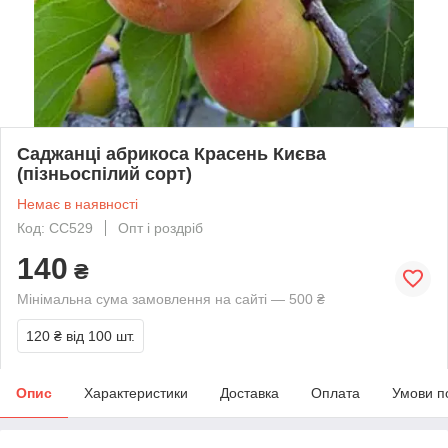
Саджанці абрикоса Красень Києва
(пізньоспілий сорт)
Немає в наявності
Код: СС529
Опт і роздріб
140
₴
Мінімальна сума замовлення на сайті — 500 ₴
120 ₴
від 100 шт.
Опис
Характеристики
Доставка
Оплата
Умови п