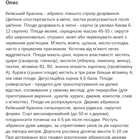
Опис
Київський Красень - абрикос пізнього строку дозрівання.
Цвітіння спостерігається в квітні, листки розпускаються після
цвітіння. Плоди дозрівають в липні - серпні (в умовах Києва 6-
12 серпня). Плоди великі, середньою масою 45-55 г, округлі
або широкоовальні, опушені, жовті або червонувато-жовті з
червоним рум'янцем. М'якоть жовта, щільна, кисло-солодка,
часто з гіркуватим присмаком. Кісточка від м'якоті легко
відділяється. Плоди мають цінні, корисні властивості: містять
цукри (сахарозу, глюкозу), кислоти (яблучну, лимонну, винну),
пектин, вітаміни В1, В2, значна кількість каротину (провітаміну
А). Курага (сушені плоди) містить в три рази більше вітаміну А,
ніж свіжі плоди. Дегустаційна оцінка 4,5 бала. Плоди
універсальні - придатні для транспортування на далекі
відстані, споживання у свіжому вигляді, для переробки (для
приготування варення, цукатів, кураги, джемів, компотів, соків
з м'якоттю). Плоди не розтріскуються. Дерево абрикоса
Київський Красень сильноросле, крона рідкісна, округлої
форми. Сорт високоврожайний (до 50 кг з дерева),
плодоносити починає на 4-5 рік після посадки. Ростуть
абрикоси дуже швидко, за сприятливих умов за рік наростає
до півтора метрів. Доросла рослина досягає висоти 5-10 см.
При дотриманні всіх правил агротехніки абрикосові дерева