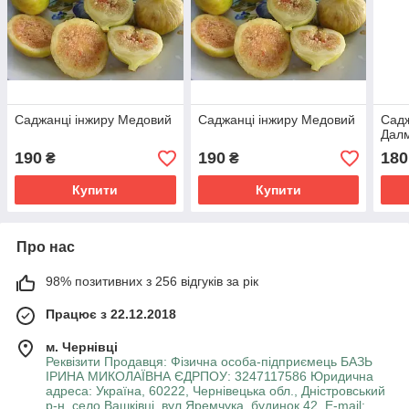
Саджанці інжиру Медовий
Саджанці інжиру Медовий
Садж
Дал
190
190
180
₴
₴
Купити
Купити
Про нас
98% позитивних з 256 відгуків за рік
Працює з 22.12.2018
м. Чернівці
Реквізити Продавця: Фізична особа-підприємець БАЗЬ
ІРИНА МИКОЛАЇВНА ЄДРПОУ: 3247117586 Юридична
адреса: Україна, 60222, Чернівецька обл., Дністровський
р-н, село Вашківці, вул.Яремчука, будинок 42 ,E-mail: