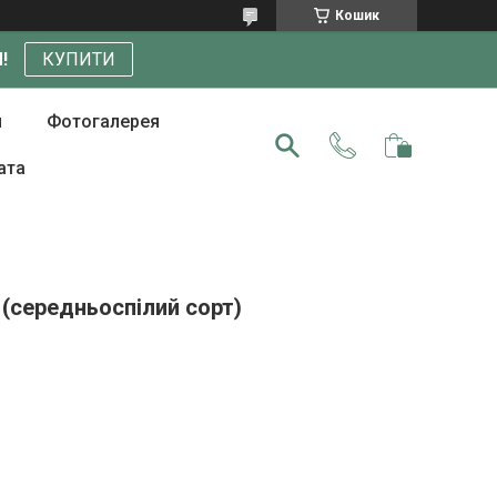
Кошик
!
КУПИТИ
и
Фотогалерея
ата
(середньоспілий сорт)