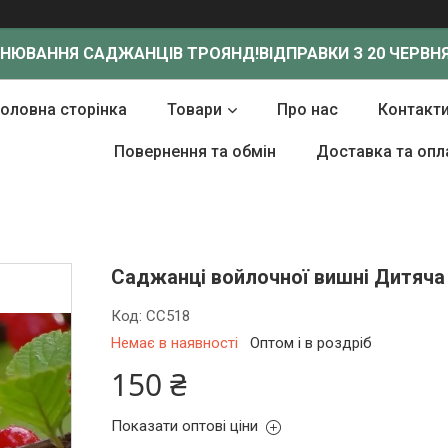
ОНЮВАННЯ САДЖАНЦІВ ТРОЯНД!
ВІДПРАВКИ З 20 ЧЕРВНЯ
Головна сторінка
Товари
Про нас
Контакт
Повернення та обмін
Доставка та опл
Саджанці войлочної вишні Дитяча 
Код:
СС518
Немає в наявності
Оптом і в роздріб
150 ₴
Показати оптові ціни