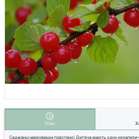
Опис
Х
Саджанці мікровишні повстяної Дитяча мають одну незаперечн