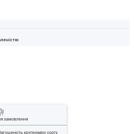
вленістю
ля замовлення
Загущеність крупноміру сорту