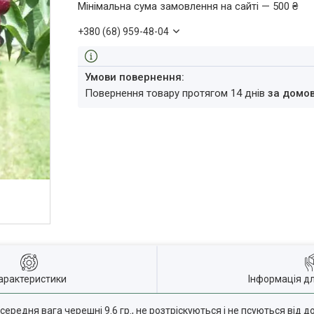
Мінімальна сума замовлення на сайті — 500 ₴
+380 (68) 959-48-04
повернення товару протягом 14 днів
за домо
арактеристики
Інформація д
ередня вага черешні 9.6 гр., не розтріскуються і не псуються від д