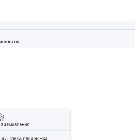
вленістю
ля замовлення
ощу і спеки, плодоніжка