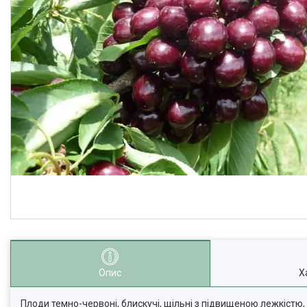
Опис
Х
Плоди темно-червоні, блискучі, щільні з підвищеною лежкістю, с