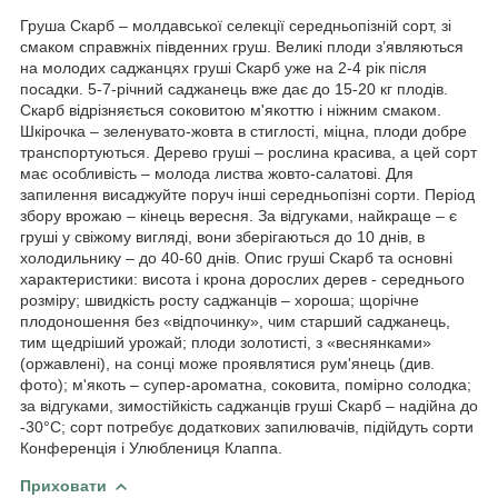
Груша Скарб – молдавської селекції середньопізній сорт, зі
смаком справжніх південних груш. Великі плоди з’являються
на молодих саджанцях груші Скарб уже на 2-4 рік після
посадки. 5-7-річний саджанець вже дає до 15-20 кг плодів.
Скарб відрізняється соковитою м'якоттю і ніжним смаком.
Шкірочка – зеленувато-жовта в стиглості, міцна, плоди добре
транспортуються. Дерево груші – рослина красива, а цей сорт
має особливість – молода листва жовто-салатові. Для
запилення висаджуйте поруч інші середньопізні сорти. Період
збору врожаю – кінець вересня. За відгуками, найкраще – є
груші у свіжому вигляді, вони зберігаються до 10 днів, в
холодильнику – до 40-60 днів. Опис груші Скарб та основні
характеристики: висота і крона дорослих дерев - середнього
розміру; швидкість росту саджанців – хороша; щорічне
плодоношення без «відпочинку», чим старший саджанець,
тим щедріший урожай; плоди золотисті, з «веснянками»
(оржавлені), на сонці може проявлятися рум'янець (див.
фото); м'якоть – супер-ароматна, соковита, помірно солодка;
за відгуками, зимостійкість саджанців груші Скарб – надійна до
-30°C; сорт потребує додаткових запилювачів, підійдуть сорти
Конференція і Улюблениця Клаппа.
Приховати