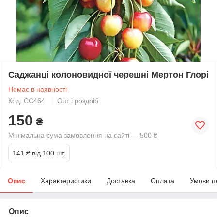
Саджанці колоновидної черешні Мертон Глорі
Немає в наявності
Код: СС464
Опт і роздріб
150
₴
Мінімальна сума замовлення на сайті — 500 ₴
141 ₴
від 100 шт.
Опис
Характеристики
Доставка
Оплата
Умови п
Опис