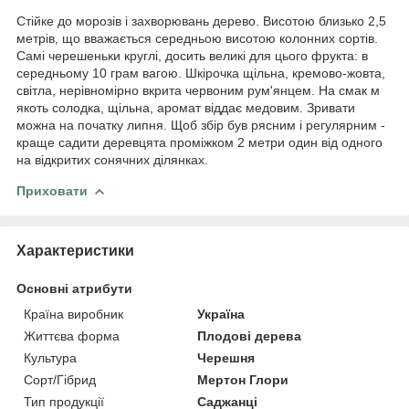
Стійке до морозів і захворювань дерево. Висотою близько 2,5
метрів, що вважається середньою висотою колонних сортів.
Самі черешеньки круглі, досить великі для цього фрукта: в
середньому 10 грам вагою. Шкірочка щільна, кремово-жовта,
світла, нерівномірно вкрита червоним рум'янцем. На смак м
якоть солодка, щільна, аромат віддає медовим. Зривати
можна на початку липня. Щоб збір був рясним і регулярним -
краще садити деревцята проміжком 2 метри один від одного
на відкритих сонячних ділянках.
Приховати
Характеристики
Основні атрибути
Країна виробник
Україна
Життєва форма
Плодові дерева
Культура
Черешня
Сорт/Гібрид
Мертон Глори
Тип продукції
Саджанці