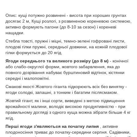
Опис: кущі потужно розвинені - висота при хороших грунтах
досягає 2 м, Кущі розлогі, з розвиненою кореневою системою,
активно формують пагони (до 8-10 за сезон) і кореневі
нащадки.
Стебла товсті, пружні і міцні, темно-зелені гофровані листи,
плодові гілки пружні, середньої довжини, на кожній плодової
гілки формується до 20 ягід.
Ягоди середнього та великого розміру (до 8 м)
- конічної
або слабо-округлої форми, жовтого забарвлення, яка до
повного дозрівання набуває бурштиновий відтінок, кістянки
середні і малопомітні.
Смакові якості Жовтого гіганта підкорюють всіх без винятку -
ягоди солодкі, запашні, з тонким і багатим післясмаком.
Жовтий гігант, як і інші сорти, виведені з метою підвищення
врожайності малини, володіє високою продуктивністю - при
правильному догляді з одного куща можна зібрати більше 4 кг
ягід.
Перші ягоди з'являються на початку липня
, активне
плодоносіння триває до початку-середини серпня. Садівники,