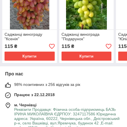
Саджанці винограду
Саджанці винограда
Садж
"Ксенія"
"Подарунок"
"Юлі
115
115
115
₴
₴
Купити
Купити
Про нас
98% позитивних з 256 відгуків за рік
Працює з 22.12.2018
м. Чернівці
Реквізити Продавця: Фізична особа-підприємець БАЗЬ
ІРИНА МИКОЛАЇВНА ЄДРПОУ: 3247117586 Юридична
адреса: Україна, 60222, Чернівецька обл., Дністровський
р-н, село Вашківці, вул.Яремчука, будинок 42 ,E-mail: