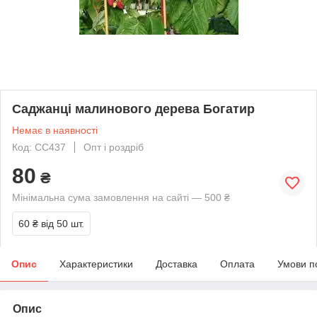
Саджанці малинового дерева Богатир
Немає в наявності
Код: СС437
Опт і роздріб
80
₴
Мінімальна сума замовлення на сайті — 500 ₴
60 ₴
від 50 шт.
Опис
Характеристики
Доставка
Оплата
Умови п
Опис