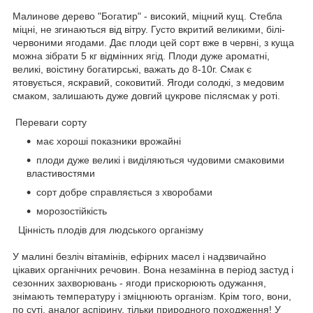
Малинове дерево "Богатир" - високий, міцний кущ. Стебла
міцні, не згинаються від вітру. Густо вкритий великими, білі-
червоними ягодами. Дає плоди цей сорт вже в червні, з куща
можна зібрати 5 кг відмінних ягід. Плоди дуже ароматні,
великі, воістину богатирські, важать до 8-10г. Смак є
ятовується, яскравий, соковитий. Ягоди солодкі, з медовим
смаком, залишають дуже довгий цукрове післясмак у роті.
Переваги сорту
має хороші показники врожайні
плоди дуже великі і виділяються чудовими смаковими
властивостями
сорт добре справляється з хворобами
морозостійкість
Цінність плодів для людського організму
У малині безліч вітамінів, ефірних масел і надзвичайно
цікавих органічних речовин. Вона незамінна в період застуд і
сезонних захворювань - ягоди прискорюють одужання,
знімають температуру і зміцнюють організм. Крім того, вони,
по суті, аналог аспірину, тільки природного походження! У