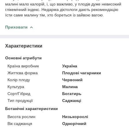
малині мало калорій, і, що важливо, у плодів дуже невисокий
глікемічний індекс. Недарма дієтологи дають рекомендацію
їсти саме малину тім, хто бореться із зайвою вагою.
Приховати
Характеристики
Основні атрибути
Країна виробник
Україна
Життєва форма
Плодові чагарники
Колір плоду
Червоний
Культура
Малина
Сорт/Гібрид
Богатирь
Тип продукції
Саджанці
Ботанічні характеристики
Висота рослин
Низькорослі
Вік саджанця
Однорічний