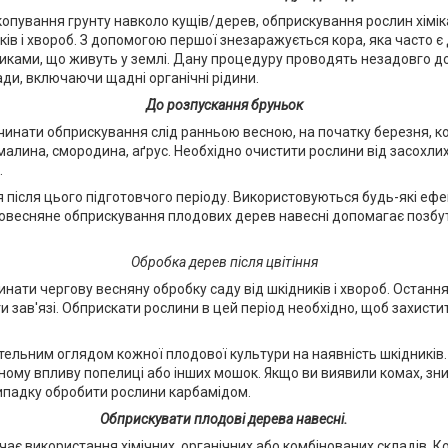
екопування грунту навколо кущів/дерев, обприскування рослин хімі
ків і хвороб. З допомогою першої знезаражується кора, яка часто 
иками, що живуть у землі. Дану процедуру проводять незадовго д
ди, включаючи щадні органічні рідини.
До розпускання бруньок
очинати обприскування слід ранньою весною, на початку березня, 
алина, смородина, аґрус. Необхідно очистити рослини від засохлих г
.
я після цього підготовчого періоду. Використовуються будь-які ефе
ньовесняне обприскування плодових дерев навесні допомагає позбути
Обробка дерев після цвітіння
инати чергову весняну обробку саду від шкідників і хвороб. Остан
ути зав'язі. Обприскати рослини в цей період необхідно, щоб захисти
тельним оглядом кожної плодової культури на наявність шкідників. 
ому впливу попелиці або інших мошок. Якщо ви виявили комах, знищ
випадку обробити рослини карбамідом.
Обприскувати плодові дерева навесні.
є використання хімічних, органічних або комбінованих складів. Кож