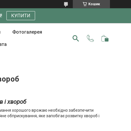
Кошик
!
КУПИТИ
и
Фотогалерея
ата
вороб
в і хвороб
римання хорошого врожаю необхідно забезпечити
е обприскування, яке запобігає розвитку хвороб і