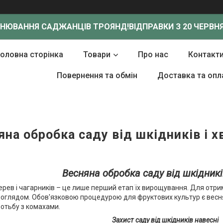
ОНЮВАННЯ САДЖАНЦІВ ТРОЯНД!
ВІДПРАВКИ З 20 ЧЕРВНЯ
Головна сторінка
Товари
Про нас
Контакт
Повернення та обмін
Доставка та опл
яна обробка саду від шкідників і х
Весняна обробка саду від шкідникі
рев і чагарників – це лише перший етап їх вирощування. Для от
оглядом. Обов'язковою процедурою для фруктових культур є веснян
ротьбу з комахами.
Захист саду від шкідників навесні