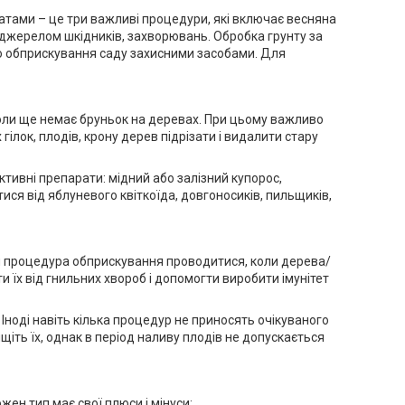
катами – це три важливі процедури, які включає весняна
є джерелом шкідників, захворювань. Обробка грунту за
о обприскування саду захисними засобами. Для
коли ще немає бруньок на деревах. При цьому важливо
ілок, плодів, крону дерев підрізати і видалити стару
ктивні препарати: мідний або залізний купорос,
ся від яблуневого квіткоїда, довгоносиків, пильщиків,
ня процедура обприскування проводитися, коли дерева/
ти їх від гнильних хвороб і допомогти виробити імунітет
Іноді навіть кілька процедур не приносять очікуваного
іть їх, однак в період наливу плодів не допускається
ен тип має свої плюси і мінуси: