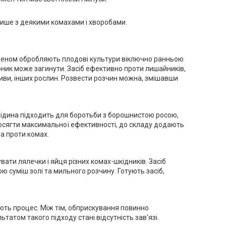
 лише з деякими комахами і хворобами.
офеном обробляють плодові культури віключно ранньою
арник може загинути. Засіб ефективно проти лишайників,
сливи, інших рослин. Розвести розчин можна, змішавши
рідина підходить для боротьби з борошнистою росою,
досягти максимальної ефективності, до складу додають
на проти комах.
ати лялечки і яйця різних комах-шкідників. Засіб
 суміш золі та мильного розчину. Готують засіб,
ють процес. Між тім, обприскування повинно
татом такого підходу стані відсутність зав'язі.