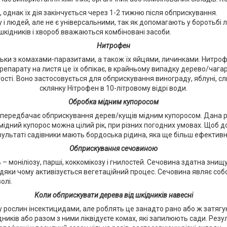
і, однак їх дія закінчується через 1-2 тижню після обприскування.
 і людей, але не є універсальними, так як допомагають у боротьбі
кідників і хвороб вважаються комбіновані засоби.
Нитрофен
льки з комахами-паразитами, а також їх яйцями, личинками. Нитр
препарату на листя це їх обпікає, в крайньому випадку дерево/чаг
стості. Воно застосовується для обприскування винограду, яблуні, 
склянку Нітрофен в 10-літровому відрі води.
Обробка мідним купоросом
роб передбачає обприскування дерев/кущів мідним купоросом. Дана 
ідний купорос можна цілий рік, при різних погодних умовах. Щоб 
езультаті садівники мають бордоська рідина, яка ще більш ефектив
Обприскування сечовиною
моніліозу, парші, коккомікозу і гнилостей. Сечовина здатна знищув
ки чому активізується вегетаційний процес. Сечовина являє собою
олі.
Коли обприскувати дерева від шкідників навесні
 рослин інсектицидами, але роблять це занадто рано або ж затягу
иків або разом з ними ліквідуєте комах, які запилюють сади. Резуль