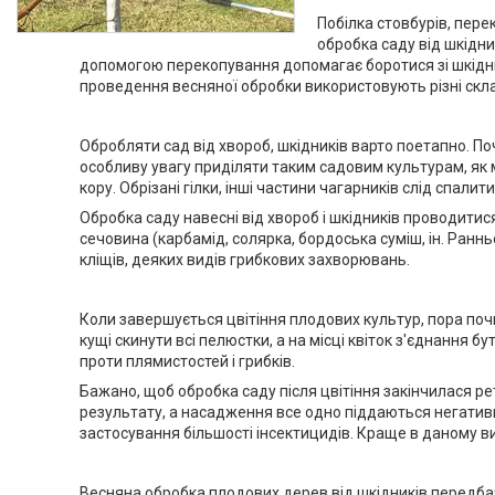
Побілка стовбурів, пер
обробка саду від шкідни
допомогою перекопування допомагає боротися зі шкідн
проведення весняної обробки використовують різні скла
Обробляти сад від хвороб, шкідників варто поетапно. П
особливу увагу приділяти таким садовим культурам, як м
кору. Обрізані гілки, інші частини чагарників слід спалити
Обробка саду навесні від хвороб і шкідників проводитис
сечовина (карбамід, солярка, бордоська суміш, ін. Ран
кліщів, деяких видів грибкових захворювань.
Коли завершується цвітіння плодових культур, пора поч
кущі скинути всі пелюстки, а на місці квіток з'єднання б
проти плямистостей і грибків.
Бажано, щоб обробка саду після цвітіння закінчилася ре
результату, а насадження все одно піддаються негативн
застосування більшості інсектицидів. Краще в даному 
Весняна обробка плодових дерев від шкідників передбача