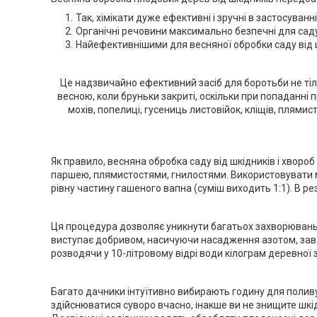
Так, хімікати дуже ефективні і зручні в застосуванн
Органічні речовини максимально безпечні для саду
Найефективнішими для весняної обробки саду від ш
Це надзвичайно ефективний засіб для боротьби не ті
весною, коли бруньки закриті, оскільки при попаданні 
мохів, попелиці, гусениць листовійок, кліщів, плями
Як правило, весняна обробка саду від шкідників і хво
паршею, плямистостями, гнилостями. Використовувати м
рівну частину гашеного вапна (суміш виходить 1:1). В р
Ця процедура дозволяє уникнути багатьох захворювань – 
виступає добривом, насичуючи насадження азотом, завдя
розводячи у 10-літровому відрі води кілограм деревної з
Багато дачники інтуїтивно вибирають годину для поливу
здійснюватися суворо вчасно, інакше ви не знищите шкідн