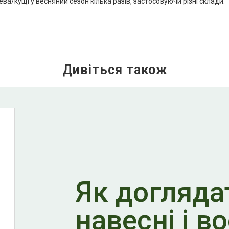
а/кущі у весняний сезон кілька разів, застосовуючи різні склади.
Як догляда
навесні і в