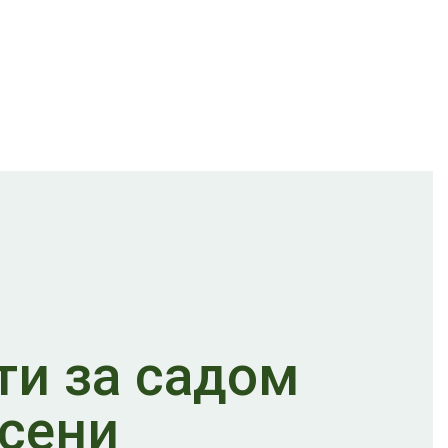
ти за садом
осени