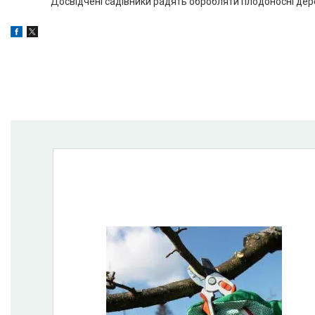
Досвідчені садівники радять обробляти плодоносні дерев